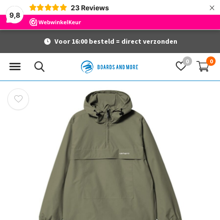
×
23
Reviews
9,8
Voor 16:00 besteld = direct verzonden
0
0