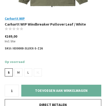
Carhartt WIP
Carhartt WIP Windbreaker Pullover Leaf / White
(0)
€169,00
Incl. btw
SKU:
I030008-3LUXX-S-Z26
Op voorraad
S
M
L
XL
TOEVOEGEN AAN WINKELWAGEN
DIRECT BETALEN