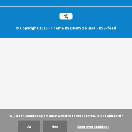
© Copyright
2026
- Theme By
DMWS
x
Plus+
-
RSS-feed
Wij slaan cookies op om onze website te verbeteren. Is dat akkoord?
Ja
Nee
Meer over cookies »