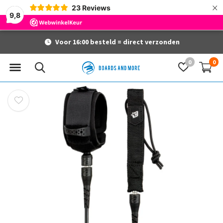
×
23
Reviews
9,8
Voor 16:00 besteld = direct verzonden
0
0