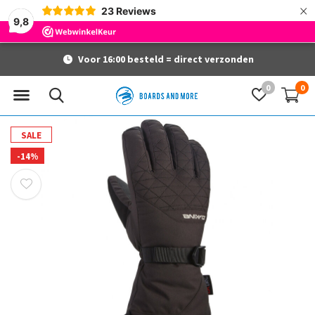
×
23
Reviews
9,8
Voor 16:00 besteld = direct verzonden
0
0
SALE
-14%