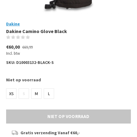
Dakine
Dakine Camino Glove Black
(0)
€60,00
€69,99
Incl. btw
SKU:
D10003132-BLACK-S
Niet op voorraad
XS
S
M
L
NIET OP VOORRAAD
Gratis verzending
Vanaf €60,-