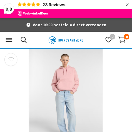
×
23
Reviews
9,8
Voor 16:00 besteld = direct verzonden
0
0