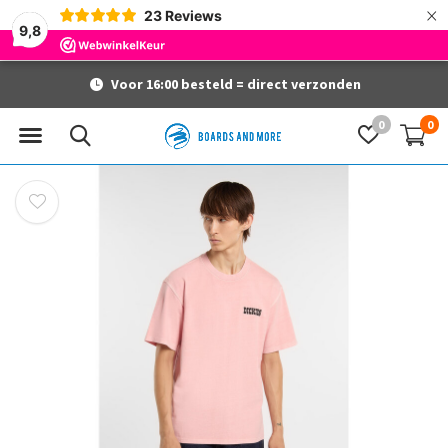
×
23
Reviews
9,8
Voor 16:00 besteld = direct verzonden
0
0