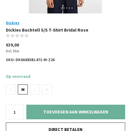
Dickies
Dickies Buchtell S/S T-Shirt Bridal Rose
(0)
€39,00
Incl. btw
SKU:
DK0A883BL471-M-Z26
Op voorraad
S
M
L
XL
TOEVOEGEN AAN WINKELWAGEN
DIRECT BETALEN