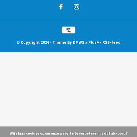
© Copyright
2026
- Theme By
DMWS
x
Plus+
-
RSS-feed
Wij slaan cookies op om onze website te verbeteren. Is dat akkoord?