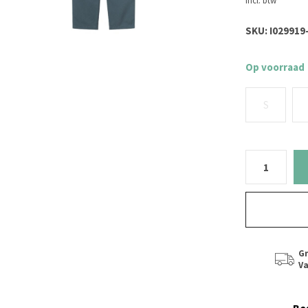
Incl. btw
SKU:
I029919
Op voorraad
S
Gr
Va