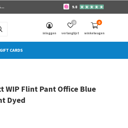
o
9.8
0
0
inloggen
verlanglijst
winkelwagen
GIFT CARDS
t WIP Flint Pant Office Blue
t Dyed
0)