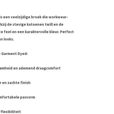
is een veelzijdige broek die workwear-
zij de stevige katoenen twill en de
 feel en een karaktervolle kleur. Perfect
an looks.
ue Garment Dyed:
aamheid en ademend draagcomfort
 en zachte finish
omfortabele pasvorm
flexibiliteit