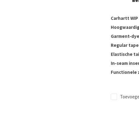
Be
Carhartt WIP
Hoogwaardig
Garment-dye
Regular tape
Elastische t
In-seam inse
Functionele
Toevoegen