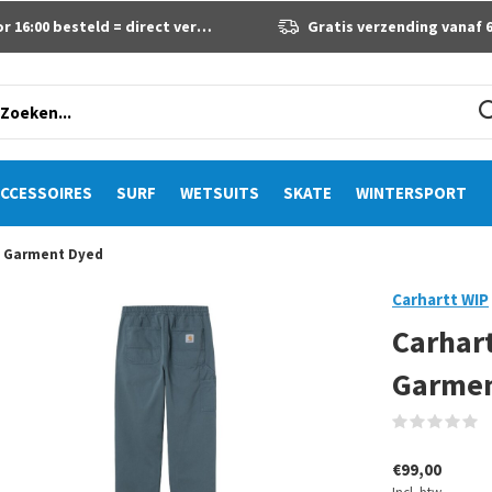
 16:00 besteld = direct verzonden
Gratis verzending vanaf 60 eur
CCESSOIRES
SURF
WETSUITS
SKATE
WINTERSPORT
ue Garment Dyed
Carhartt WIP
Carhart
Garmen
(
€99,00