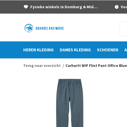
Fysieke winkels in Domburg & Middelburg
Voor
HEREN KLEDING
DAMES KLEDING
SCHOENEN
A
Terug naar overzicht
Carhartt WIP Flint Pant Office Bl