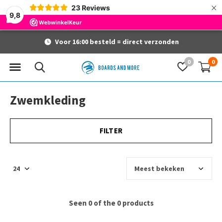
×
23
Reviews
9,8
Voor 16:00 besteld = direct verzonden
0
0
Zwemkleding
FILTER
Seen 0 of the 0 products