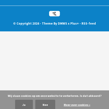
© Copyright
2026
- Theme By
DMWS
x
Plus+
-
RSS-feed
Wij slaan cookies op om onze website te verbeteren. Is dat akkoord?
Ja
Nee
Meer over cookies »