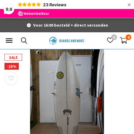
×
23
Reviews
9,8
Voor 16:00 besteld = direct verzonden
0
0
SALE
-15%