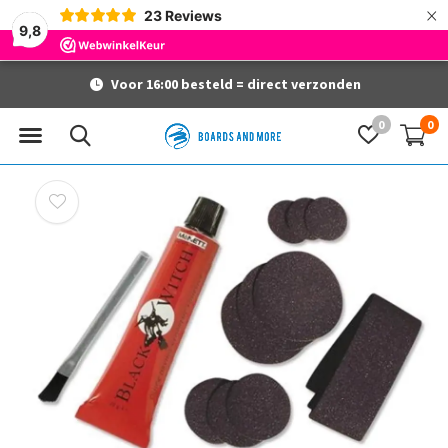
×
23
Reviews
9,8
Voor 16:00 besteld = direct verzonden
0
0