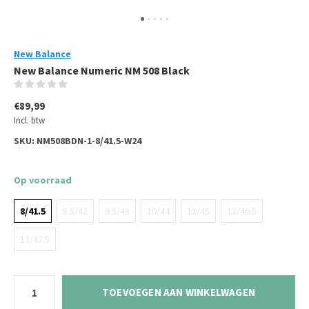
New Balance
New Balance Numeric NM 508 Black
(0)
€89,99
Incl. btw
SKU:
NM508BDN-1-8/41.5-W24
Op voorraad
8/41.5
8.5/42
9.5/43
10/44
11/45
12/46.5
13/47.5
TOEVOEGEN AAN WINKELWAGEN