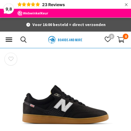
×
23
Reviews
9,8
Voor 16:00 besteld = direct verzonden
0
0