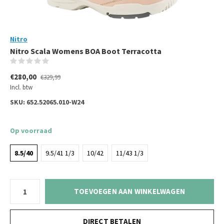
Nitro
Nitro Scala Womens BOA Boot Terracotta
(0)
€280,00
€329,99
Incl. btw
SKU:
652.52065.010-W24
Op voorraad
8.5/40
9.5/41 1/3
10/42
11/43 1/3
TOEVOEGEN AAN WINKELWAGEN
DIRECT BETALEN