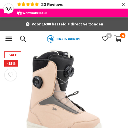
×
23
Reviews
9,8
Voor 16:00 besteld = direct verzonden
0
0
SALE
-15%