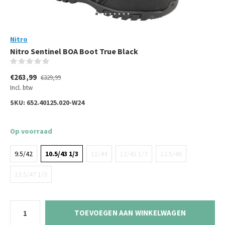
Nitro
Nitro Sentinel BOA Boot True Black
(0)
€263,99
€329,99
Incl. btw
SKU:
652.40125.020-W24
Op voorraad
9.5/42
10.5/43 1/3
11/44
12/45 1/3
12.5/46
13.5/47 1/3
TOEVOEGEN AAN WINKELWAGEN