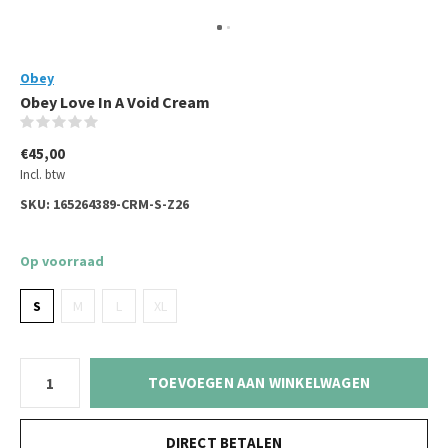
Obey
Obey Love In A Void Cream
(0)
€45,00
Incl. btw
SKU:
165264389-CRM-S-Z26
Op voorraad
S
M
L
XL
TOEVOEGEN AAN WINKELWAGEN
DIRECT BETALEN