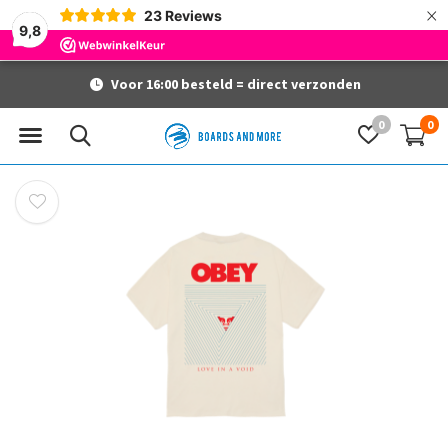
×
23
Reviews
9,8
Voor 16:00 besteld = direct verzonden
0
0