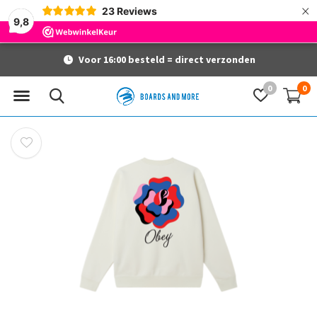
×
23
Reviews
9,8
Voor 16:00 besteld = direct verzonden
0
0