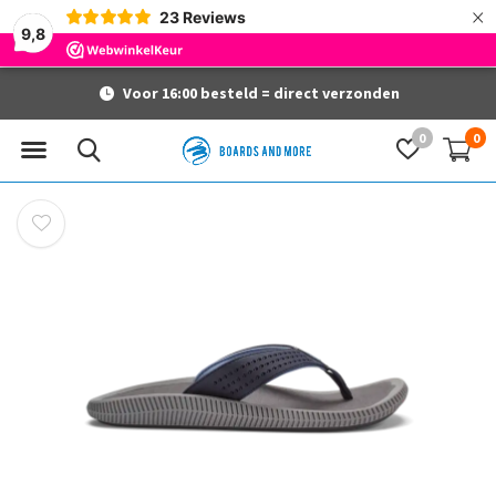
×
23
Reviews
9,8
Voor 16:00 besteld = direct verzonden
0
0