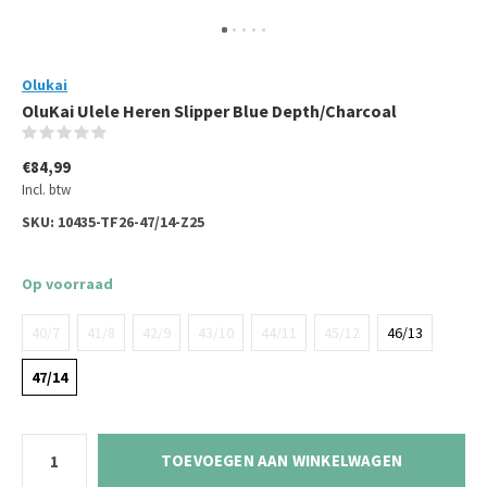
Olukai
OluKai Ulele Heren Slipper Blue Depth/Charcoal
(0)
€84,99
Incl. btw
SKU:
10435-TF26-47/14-Z25
Op voorraad
40/7
41/8
42/9
43/10
44/11
45/12
46/13
47/14
TOEVOEGEN AAN WINKELWAGEN