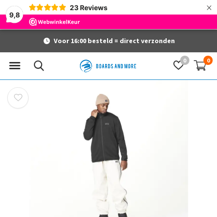
×
23
Reviews
9,8
Voor 16:00 besteld = direct verzonden
0
0