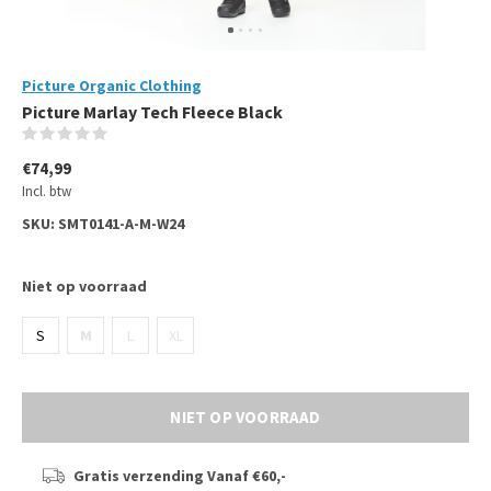
Picture Organic Clothing
Picture Marlay Tech Fleece Black
(0)
€74,99
Incl. btw
SKU:
SMT0141-A-M-W24
Niet op voorraad
S
M
L
XL
NIET OP VOORRAAD
Gratis verzending
Vanaf €60,-