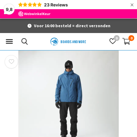
×
23
Reviews
9,8
Voor 16:00 besteld = direct verzonden
0
0