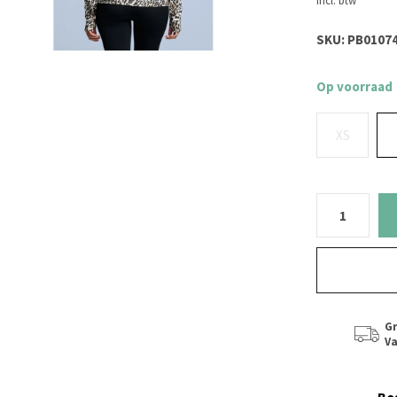
Incl. btw
SKU:
PB01074
Op voorraad
XS
Gr
Va