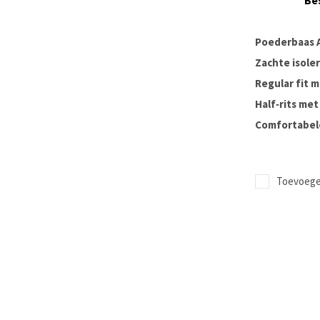
Be
Poederbaas A
Zachte isole
Regular fit 
Half‑rits me
Comfortabel
Toevoegen