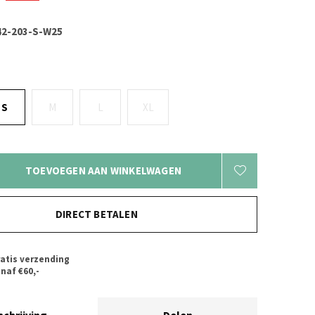
2-203-S-W25
S
M
L
XL
TOEVOEGEN AAN WINKELWAGEN
DIRECT BETALEN
atis verzending
naf €60,-