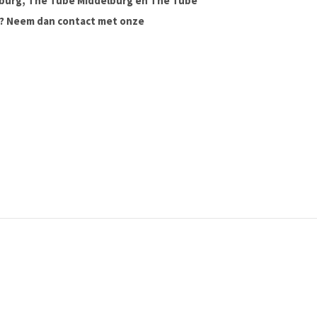
lburg, The Tube Middelburg en The Tube
ag? Neem dan contact met onze