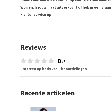
Boards and More is de webshop van The Tube Midde
Women. Is jouw maat uitverkocht of heb jij een vra
klantenservice op.
Reviews
0
/ 5
0 sterren op basis van 0 beoordelingen
Recente artikelen