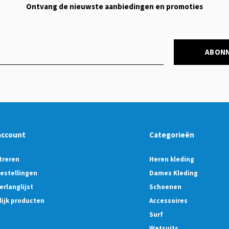
Ontvang de nieuwste aanbiedingen en promoties
ABON
account
Categorieën
treren
Heren kleding
bestellingen
Dames Kleding
erlanglijst
Schoenen
lijk producten
Accessoires
Surf
Wetsuits