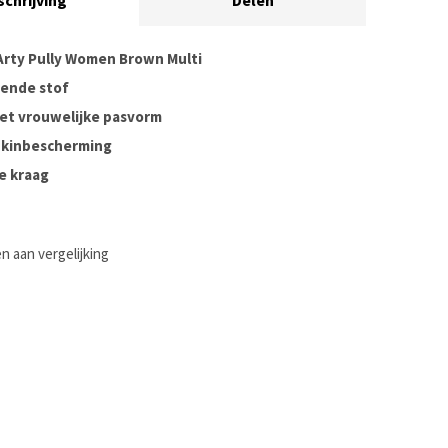
schrijving
Delen
rty Pully Women Brown Multi
rende stof
met vrouwelijke pasvorm
t kinbescherming
e kraag
 aan vergelijking