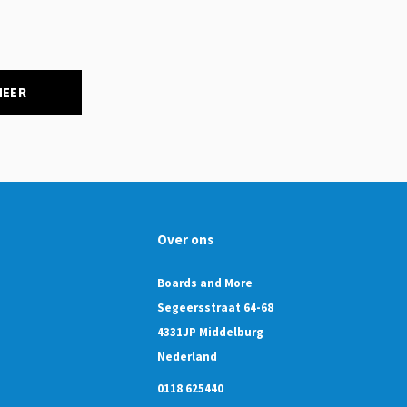
NEER
Over ons
Boards and More
Segeersstraat 64-68
4331JP Middelburg
Nederland
0118 625440