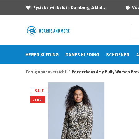
Fysieke winkels in Domburg & Middelburg
Voor
HEREN KLEDING
DAMES KLEDING
SCHOENEN
A
Terug naar overzicht
Poederbaas Arty Pully Women Bro
SALE
-10%