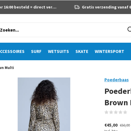
 16:00 besteld = direct verzonden
Gratis verzending vanaf 60 eur
CCESSOIRES
SURF
WETSUITS
SKATE
WINTERSPORT
wn Multi
Poederbaas
Poeder
Brown 
(
€45,00
€50,00