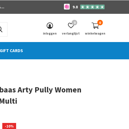
o
9.8
0
0
inloggen
verlanglijst
winkelwagen
GIFT CARDS
baas Arty Pully Women
Multi
0)
-10%