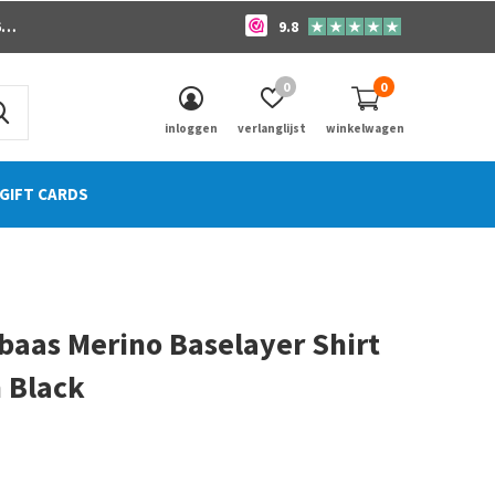
o
9.8
0
0
inloggen
verlanglijst
winkelwagen
GIFT CARDS
baas Merino Baselayer Shirt
 Black
0)