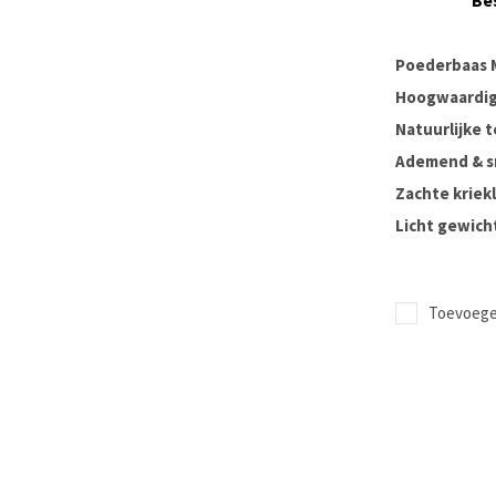
Be
Poederbaas M
Hoogwaardig
Natuurlijke 
Ademend & s
Zachte kriekl
Licht gewicht
Toevoegen