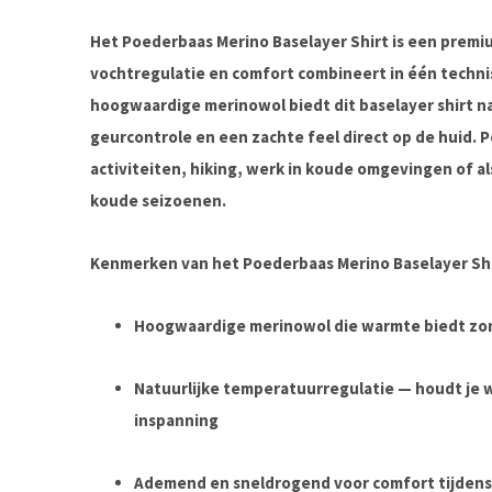
Het
Poederbaas Merino Baselayer Shirt
is een premi
vochtregulatie en comfort
combineert in één techni
hoogwaardige merinowol biedt dit baselayer shirt na
geurcontrole en een zachte feel direct op de huid. 
activiteiten, hiking, werk in koude omgevingen of a
koude seizoenen.
Kenmerken van het Poederbaas Merino Baselayer Shi
Hoogwaardige merinowol
die warmte biedt zon
Natuurlijke temperatuurregulatie
— houdt je w
inspanning
Ademend en sneldrogend
voor comfort tijdens