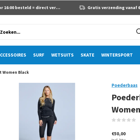
 16:00 besteld = direct verzonden
Gratis verzending vanaf 60 eur
CCESSOIRES
SURF
WETSUITS
SKATE
WINTERSPORT
rt Women Black
Poederbaas
Poeder
Women
(
€50,00