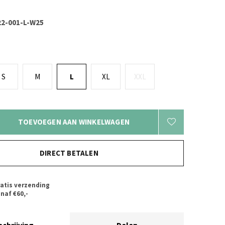
2-001-L-W25
S
M
L
XL
XXL
TOEVOEGEN AAN WINKELWAGEN
DIRECT BETALEN
atis verzending
naf €60,-