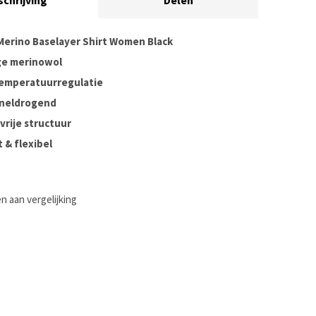
schrijving
Delen
erino Baselayer Shirt Women Black
e merinowol
temperatuurregulatie
neldrogend
vrije structuur
 & flexibel
 aan vergelijking