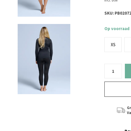
Incl. btw
SKU:
PB02072
Op voorraad
XS
Gr
Va