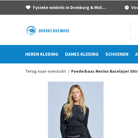
Fysieke winkels in Domburg & Middelburg
Voor
HEREN KLEDING
DAMES KLEDING
SCHOENEN
A
Terug naar overzicht
Poederbaas Merino Baselayer Shi