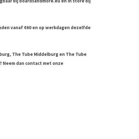
jgbaar bij boardsandmore.eu en in store bij
onden vanaf €60 en op werkdagen dezelfde
lburg, The Tube Middelburg en The Tube
ag? Neem dan contact met onze