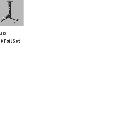
d IX
38 Foil Set