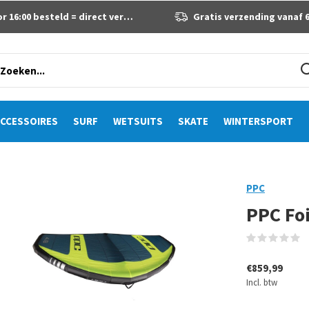
 16:00 besteld = direct verzonden
Gratis verzending vanaf 60 eur
CCESSOIRES
SURF
WETSUITS
SKATE
WINTERSPORT
PPC
PPC Fo
(
€859,99
Incl. btw