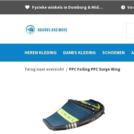
Fysieke winkels in Domburg & Middelburg
Voor
HEREN KLEDING
DAMES KLEDING
SCHOENEN
A
Terug naar overzicht
PPC Foiling PPC Surge Wing