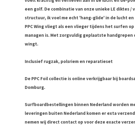
voelt krachtig en verheven aan in de lucht en de-pow
een golf. De combinatie van onze unieke LE diktes /
structuur, ik voel me echt 'hang-glide' in de lucht e
PPC Wing vliegt als een vlieger tijdens het surfen op
managen is. Met zorgvuldig geplaatste handgrepen 
wingt.
Inclusief rugzak, polsriem en reparatieset
De PPC Foil collectie is online verkrijgbaar bij boar
Domburg.
Surfboardbestellingen binnen Nederland worden met
leveringen buiten Nederland komen er exta verzendko
nemen wij direct contact op voor deze exacte verzen