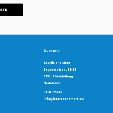
NEER
Over ons
Boards and More
Segeersstraat 64-68
4331JP Middelburg
Nederland
0118 625440
info@boardsandmore.eu