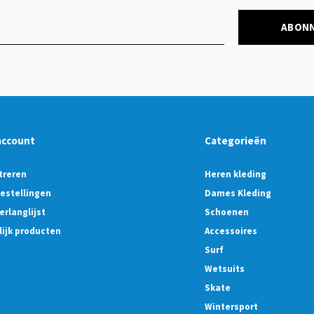
ABON
account
Categorieën
treren
Heren kleding
bestellingen
Dames Kleding
erlanglijst
Schoenen
lijk producten
Accessoires
Surf
Wetsuits
Skate
Wintersport