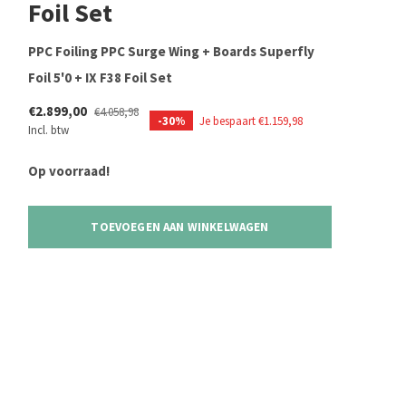
Foil Set
PPC Foiling PPC Surge Wing + Boards Superfly
Foil 5'0 + IX F38 Foil Set
€2.899,00
€4.058,98
-30%
Je bespaart €1.159,98
Incl. btw
Op voorraad!
TOEVOEGEN AAN WINKELWAGEN