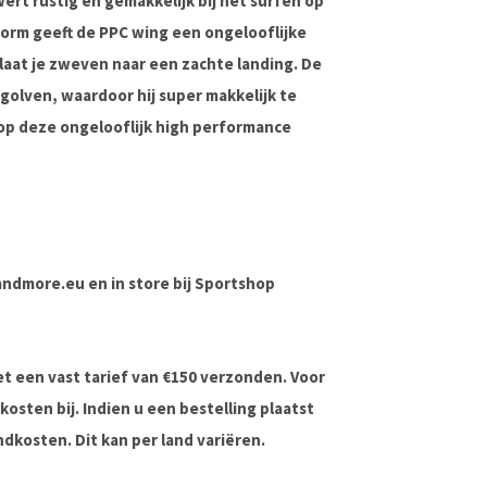
ert rustig en gemakkelijk bij het surfen op
 vorm geeft de PPC wing een ongelooflijke
n laat je zweven naar een zachte landing. De
 golven, waardoor hij super makkelijk te
op deze ongelooflijk high performance
dsandmore.eu en in store bij Sportshop
 een vast tarief van €150 verzonden. Voor
sten bij. Indien u een bestelling plaatst
dkosten. Dit kan per land variëren.