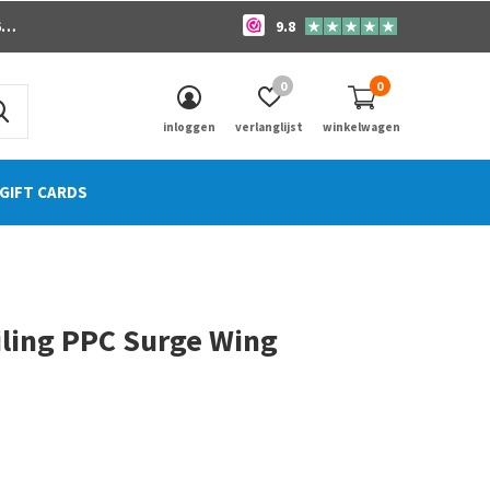
o
9.8
0
0
inloggen
verlanglijst
winkelwagen
GIFT CARDS
iling PPC Surge Wing
0)