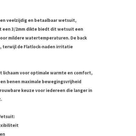
een veelzijdig en betaalbaar wetsuit,
et een
3/2mm dikte
biedt dit wetsuit een
l voor mildere watertemperaturen. De
back
 terwijl de
Flatlock-naden
irritatie
t lichaam
voor optimale warmte en comfort,
 en benen
maximale bewegingsvrijheid
rouwbare keuze voor iedereen die langer in
t.
etsuit:
ibiliteit
ken