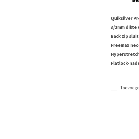
Be
Quiksilver Pr
3/2mm dikte v
Back zip slu
Freemax neo
Hyperstretch
Flatlock-nad
Toevoegen