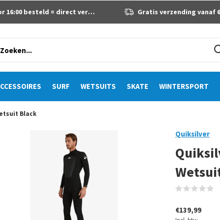
 16:00 besteld = direct verzonden
Gratis verzending vanaf 60 eur
CCESSOIRES
SURF
WETSUITS
SKATE
WINTERSPORT
etsuit Black
Quiksilver
Quiksil
Wetsui
(
€139,99