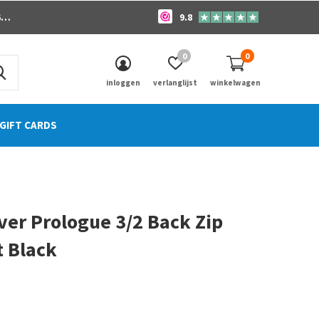
o
9.8
0
0
inloggen
verlanglijst
winkelwagen
GIFT CARDS
ver Prologue 3/2 Back Zip
t Black
0)