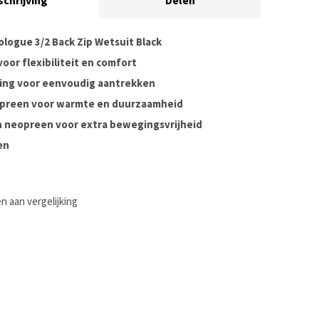
schrijving
Delen
ologue 3/2 Back Zip Wetsuit Black
oor flexibiliteit en comfort
iting voor eenvoudig aantrekken
preen voor warmte en duurzaamheid
 neopreen voor extra bewegingsvrijheid
en
 aan vergelijking