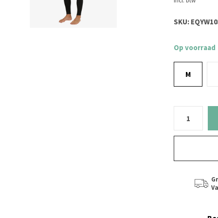
Incl. btw
SKU:
EQYW10
Op voorraad
M
Gr
Va