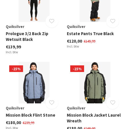
Quiksilver
Quiksilver
Prologue 3/2 Back Zip
Estate Pants True Black
Wetsuit Black
€120,00
€149,99
€139,99
Incl. btw
Incl. btw
-25%
-25%
Quiksilver
Quiksilver
Mission Block Flint Stone
Mission Block Jacket Laurel
Wreath
€180,00
€239,99
Incl. btw
€180,00
€240,00