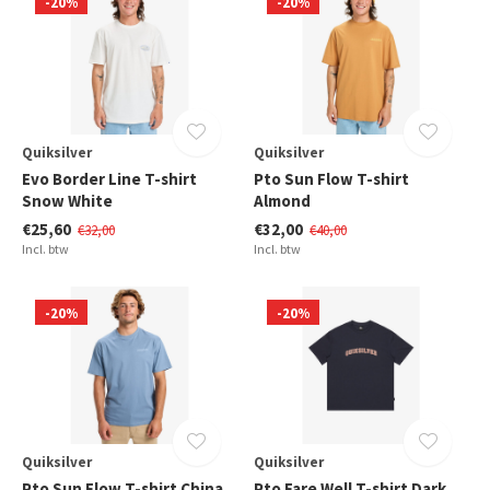
-20%
-20%
Quiksilver
Quiksilver
Evo Border Line T-shirt
Pto Sun Flow T-shirt
Snow White
Almond
€25,60
€32,00
€32,00
€40,00
Incl. btw
Incl. btw
-20%
-20%
Quiksilver
Quiksilver
Pto Sun Flow T-shirt China
Pto Fare Well T-shirt Dark