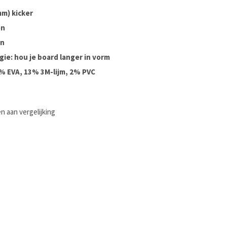
m) kicker
en
gn
ie: hou je board langer in vorm
5% EVA, 13% 3M-lijm, 2% PVC
 aan vergelijking