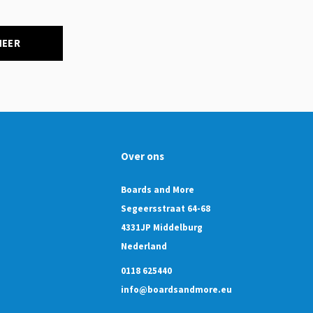
NEER
Over ons
Boards and More
Segeersstraat 64-68
4331JP Middelburg
Nederland
0118 625440
info@boardsandmore.eu