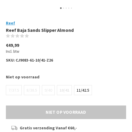
Reef
Reef Baja Sands Slipper Almond
(0)
€49,99
Incl. btw
SKU:
CJ9083-61-10/41-Z26
Niet op voorraad
7/37.5
8/38.5
9/40
10/41
11/42.5
NIET OP VOORRAAD
Gratis verzending
Vanaf €60,-