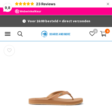
×
23
Reviews
9,8
Voor 16:00 besteld = direct verzonden
0
0