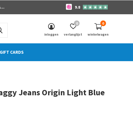
o
9.8
0
0
inloggen
verlanglijst
winkelwagen
GIFT CARDS
aggy Jeans Origin Light Blue
0)