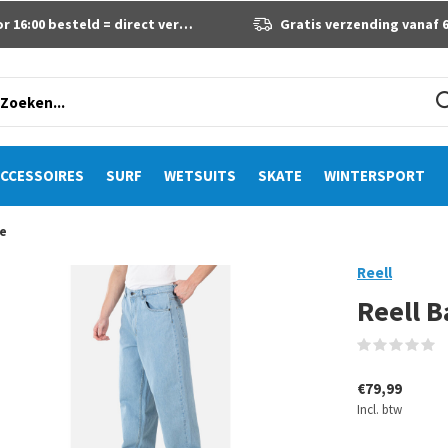
 16:00 besteld = direct verzonden
Gratis verzending vanaf 60 eur
CCESSOIRES
SURF
WETSUITS
SKATE
WINTERSPORT
ue
Reell
Reell B
(
€79,99
Incl. btw