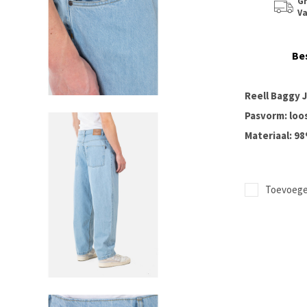
Gr
Va
Be
Reell Baggy J
Pasvorm: loo
Materiaal: 9
Toevoegen