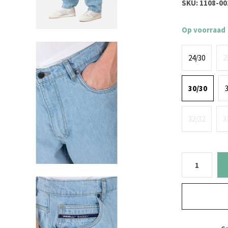
SKU:
1108-00
Op voorraad
24/30
2
30/30
32/32
3