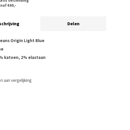
atis verzending
naf €60,-
schrijving
Delen
eans Origin Light Blue
se
8% katoen, 2% elastaan
 aan vergelijking