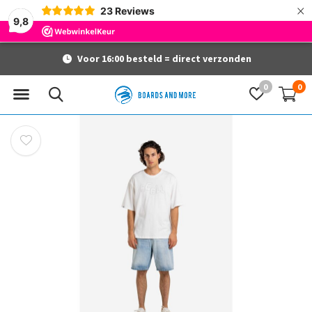
×
23
Reviews
9,8
Voor 16:00 besteld = direct verzonden
0
0