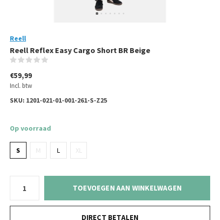
Reell
Reell Reflex Easy Cargo Short BR Beige
(0)
€59,99
Incl. btw
SKU:
1201-021-01-001-261-S-Z25
Op voorraad
S
M
L
XL
TOEVOEGEN AAN WINKELWAGEN
DIRECT BETALEN