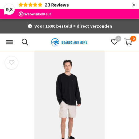
×
23
Reviews
9,8
Voor 16:00 besteld = direct verzonden
0
0