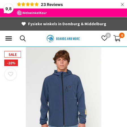
×
23
Reviews
9,8
Fysieke winkels in Domburg & Middelburg
0
0
SALE
-20%