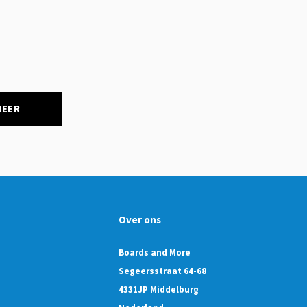
NEER
Over ons
Boards and More
Segeersstraat 64-68
4331JP Middelburg