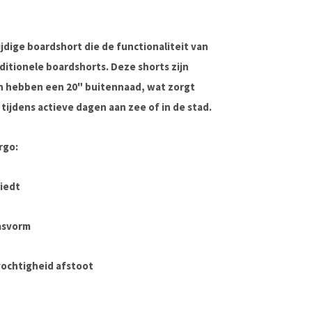
ijdige boardshort die de functionaliteit van
itionele boardshorts. Deze shorts zijn
n hebben een
20" buitennaad
, wat zorgt
ijdens actieve dagen aan zee of in de stad.
rgo:
biedt
asvorm
vochtigheid afstoot