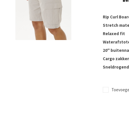
Be
Rip Curl Boa
Stretch mate
Relaxed fit
Waterafstot
20" buitenn
Cargo zakken 
Sneldrogend 
Toevoegen