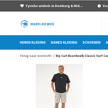
Fysieke winkels in Domburg & Middelburg
Voor
HEREN KLEDING
DAMES KLEDING
SCHOENEN
A
Terug naar overzicht
Rip Curl Boardwalk Classic Surf C