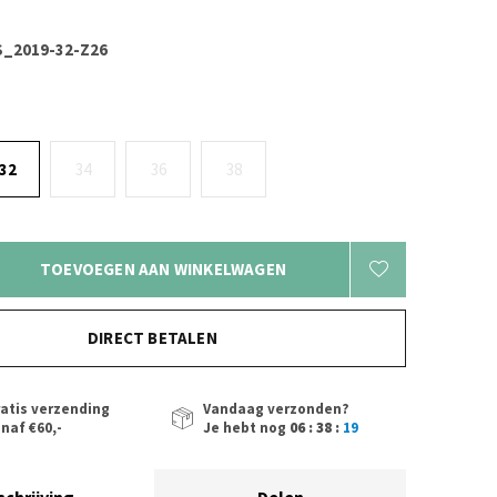
_2019-32-Z26
32
34
36
38
TOEVOEGEN AAN WINKELWAGEN
DIRECT BETALEN
atis verzending
Vandaag verzonden?
naf €60,-
Je hebt nog
06 : 38 :
18