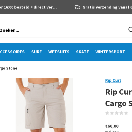
 16:00 besteld = direct verzonden
Gratis verzending vanaf 60 eur
CCESSOIRES
SURF
WETSUITS
SKATE
WINTERSPORT
argo Stone
Rip Curl
Rip Cur
Cargo 
(
€66,00