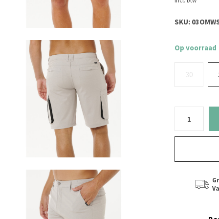
Incl. btw
SKU:
03OMWS
Op voorraad
30
Gr
Va