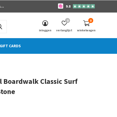
o
9.8
0
0
inloggen
verlanglijst
winkelwagen
GIFT CARDS
l Boardwalk Classic Surf
Stone
0)