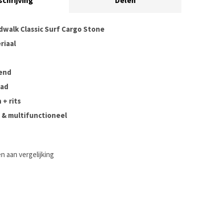
schrijving
Delen
rdwalk Classic Surf Cargo Stone
riaal
end
aad
+ rits
& multifunctioneel
 aan vergelijking