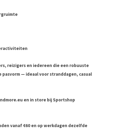
rgruimte
ractiviteiten
ers, reizigers en iedereen die een robuuste
e pasvorm — ideaal voor stranddagen, casual
dsandmore.eu en in store bij Sportshop
onden vanaf €60 en op werkdagen dezelfde