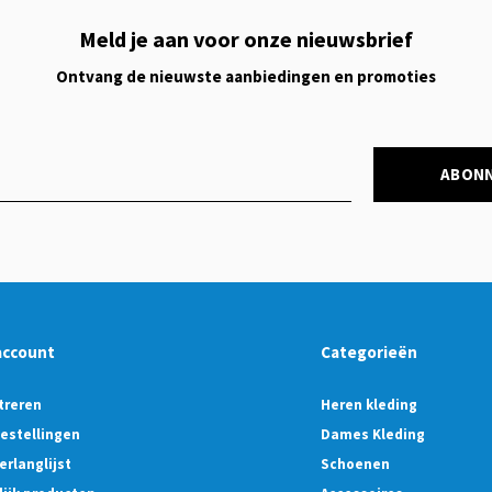
Meld je aan voor onze nieuwsbrief
Ontvang de nieuwste aanbiedingen en promoties
ABON
account
Categorieën
treren
Heren kleding
bestellingen
Dames Kleding
erlanglijst
Schoenen