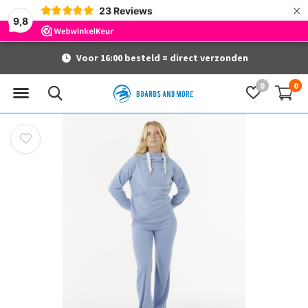
×
23
Reviews
9,8
Voor 16:00 besteld = direct verzonden
0
0