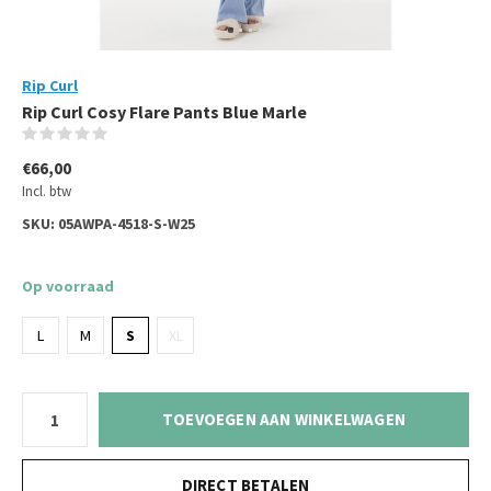
Rip Curl
Rip Curl Cosy Flare Pants Blue Marle
(0)
€66,00
Incl. btw
SKU:
05AWPA-4518-S-W25
Op voorraad
L
M
S
XL
TOEVOEGEN AAN WINKELWAGEN
DIRECT BETALEN