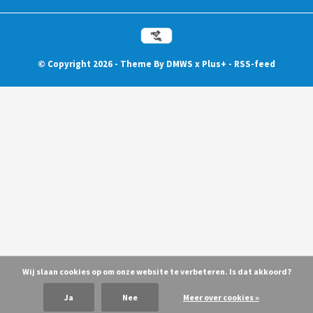
© Copyright
2026
- Theme By
DMWS
x
Plus+
-
RSS-feed
Wij slaan cookies op om onze website te verbeteren. Is dat akkoord?
Ja
Nee
Meer over cookies »