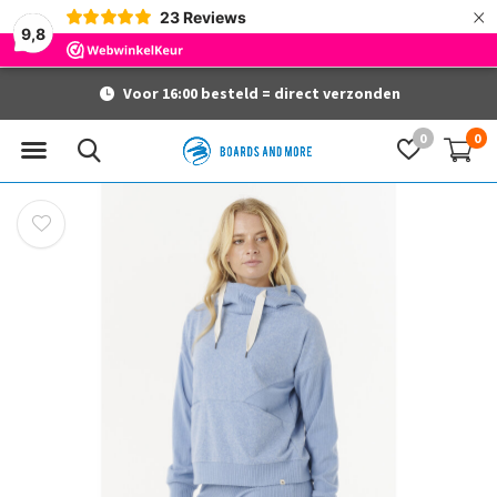
×
23
Reviews
9,8
Voor 16:00 besteld = direct verzonden
0
0