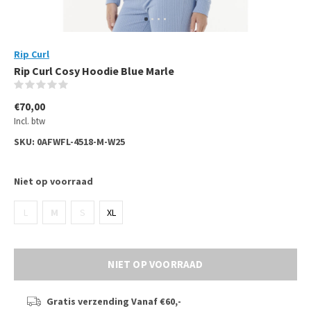
Rip Curl
Rip Curl Cosy Hoodie Blue Marle
(0)
€70,00
Incl. btw
SKU:
0AFWFL-4518-M-W25
Niet op voorraad
L
M
S
XL
NIET OP VOORRAAD
Gratis verzending
Vanaf €60,-