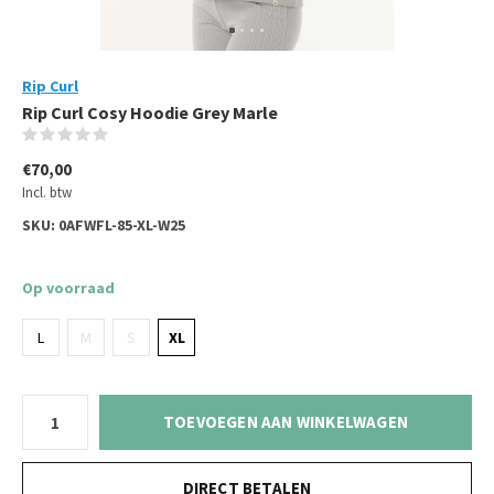
Rip Curl
Rip Curl Cosy Hoodie Grey Marle
(0)
€70,00
Incl. btw
SKU:
0AFWFL-85-XL-W25
Op voorraad
L
M
S
XL
TOEVOEGEN AAN WINKELWAGEN
DIRECT BETALEN