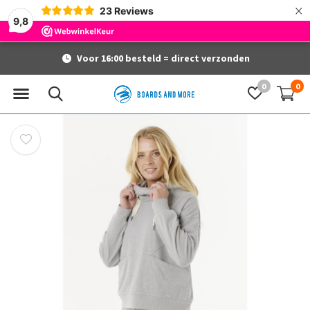
×
23
Reviews
9,8
Voor 16:00 besteld = direct verzonden
0
0