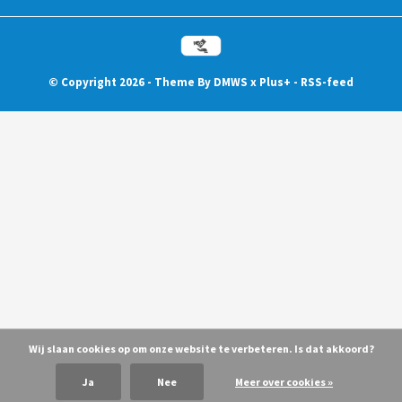
© Copyright
2026
- Theme By
DMWS
x
Plus+
-
RSS-feed
Wij slaan cookies op om onze website te verbeteren. Is dat akkoord?
Ja
Nee
Meer over cookies »