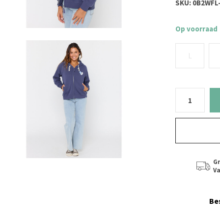
SKU:
0B2WFL-
Op voorraad
L
Gr
Va
Be