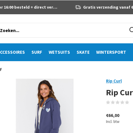
 16:00 besteld = direct verzonden
Gratis verzending vanaf 60 eur
CCESSOIRES
SURF
WETSUITS
SKATE
WINTERSPORT
y
Rip Curl
Rip Cur
(
€66,00
Incl. btw