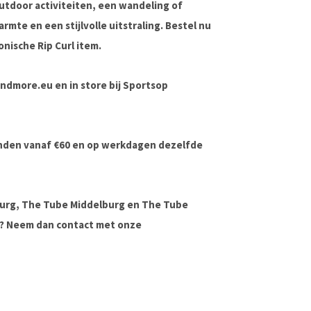
outdoor activiteiten, een wandeling of
mte en een stijlvolle uitstraling. Bestel nu
onische Rip Curl item.
sandmore.eu en in store bij Sportsop
onden vanaf €60 en op werkdagen dezelfde
urg, The Tube Middelburg en The Tube
ag? Neem dan contact met onze