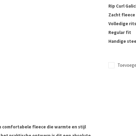
Rip Curl Galic
Zacht fleece
Volledige rit
Regular fit
Handige ste
Toevoegen
 en comfortabele fleece die warmte en stijl
 het praktische ontwerp is dit een absolute