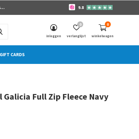
o
9.8
0
0
inloggen
verlanglijst
winkelwagen
GIFT CARDS
l Galicia Full Zip Fleece Navy
0)