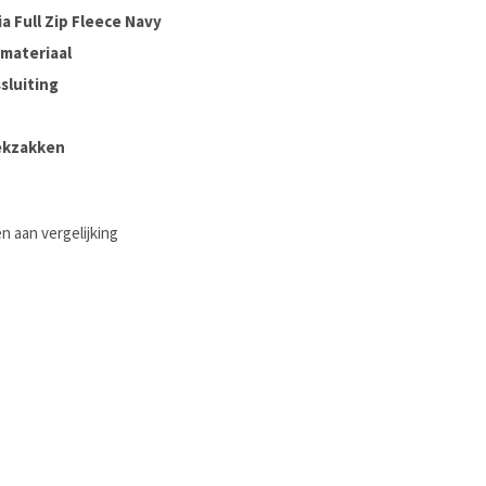
ia Full Zip Fleece Navy
 materiaal
ssluiting
ekzakken
 aan vergelijking