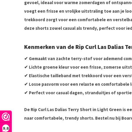
gevoel, ideaal voor warme zomerdagen of ontspanne
voegt een frisse en vrolijke uitstraling toe aan je loo
trekkoord
zorgt voor een comfortabele en verstelba
deze shorts zowel casual als trendy, perfect voor i
Kenmerken van de Rip Curl Las Dalias Te
✔ Gemaakt van
zachte terry-stof
voor ademend com
✔
Lichte groene kleur
voor een frisse, zomerse uitst
✔
Elastische tailleband met trekkoord
voor een vers
✔
Losse pasvorm
voor een relaxte en comfortabele 
✔ Perfect voor casual dagen, stranduitjes of sportie
De
Rip Curl Las Dalias Terry Short
in
Light Green
is e
naar
comfortabele, trendy shorts
. Bestel nu bij
Boar
9,8