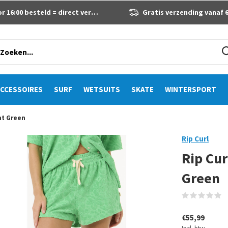
 16:00 besteld = direct verzonden
Gratis verzending vanaf 60 eur
CCESSOIRES
SURF
WETSUITS
SKATE
WINTERSPORT
ght Green
Rip Curl
Rip Cur
Green
(
€55,99