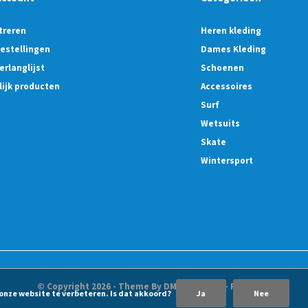
treren
Heren kleding
bestellingen
Dames Kleding
erlanglijst
Schoenen
lijk producten
Accessoires
Surf
Wetsuits
Skate
Wintersport
© Copyright
2026
- Theme By
DMWS
x
Plus+
-
RSS-feed
 onze website te verbeteren. Is dat akkoord?
Ja
Nee