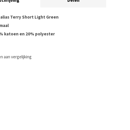
schrijving
Delen
Dalias Terry Short Light Green
maal
0% katoen en 20% polyester
 aan vergelijking