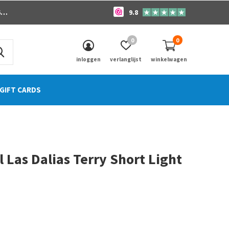
o
9.8
0
0
inloggen
verlanglijst
winkelwagen
GIFT CARDS
l Las Dalias Terry Short Light
0)