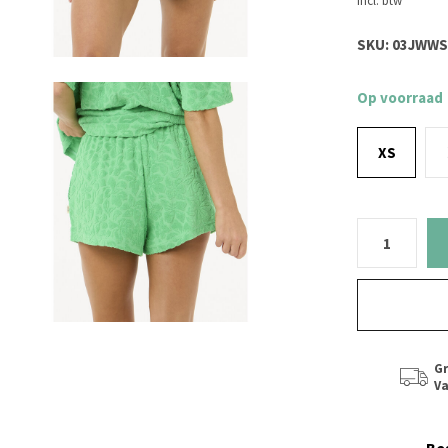
Incl. btw
SKU:
03JWWS
Op voorraad
XS
Gr
Va