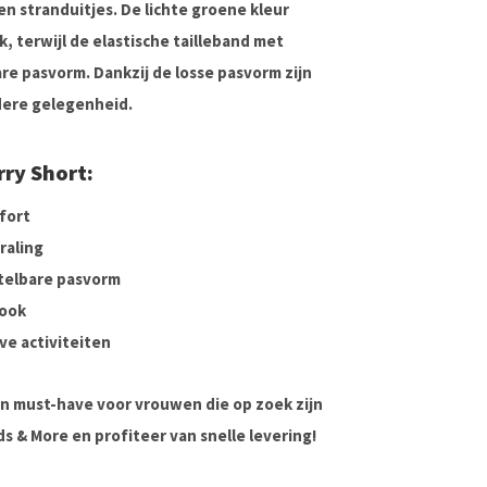
n stranduitjes. De
lichte groene kleur
k, terwijl de
elastische tailleband met
re pasvorm. Dankzij de
losse pasvorm
zijn
edere gelegenheid.
rry Short:
fort
raling
telbare pasvorm
look
ve activiteiten
en must-have voor vrouwen die op zoek zijn
ds & More
en profiteer van snelle levering!