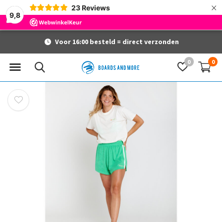
×
23
Reviews
9,8
Voor 16:00 besteld = direct verzonden
0
0