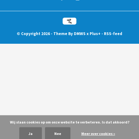
© Copyright
2026
- Theme By
DMWS
x
Plus+
-
RSS-feed
Wij slaan cookies op om onze website te verbeteren. Is dat akkoord?
Ja
Nee
Meer over cookies »