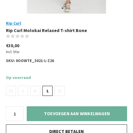
Rip Curl
Rip Curl Molokai Relaxed T-shirt Bone
(0)
€30,00
Incl. btw
SKU:
0OOWTE_3021-L-Z26
Op voorraad
XS
S
M
L
XL
TOEVOEGEN AAN WINKELWAGEN
DIRECT BETALEN