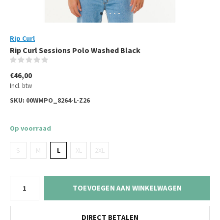
Rip Curl
Rip Curl Sessions Polo Washed Black
(0)
€46,00
Incl. btw
SKU:
00WMPO_8264-L-Z26
Op voorraad
S
M
L
XL
2XL
TOEVOEGEN AAN WINKELWAGEN
DIRECT BETALEN