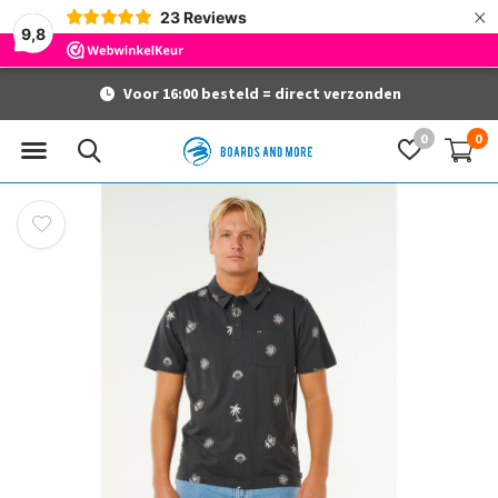
×
23
Reviews
9,8
Voor 16:00 besteld = direct verzonden
0
0