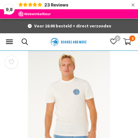
×
23
Reviews
9,8
Voor 16:00 besteld = direct verzonden
0
0