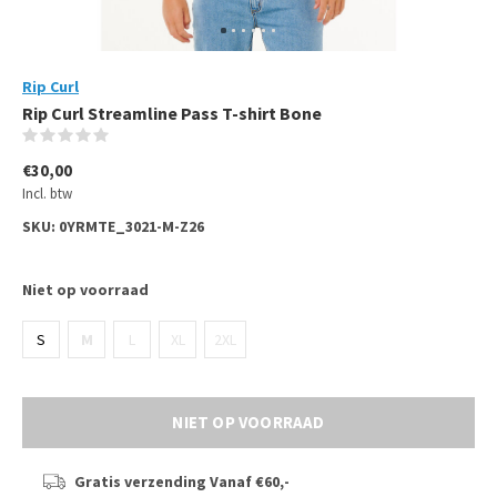
Rip Curl
Rip Curl Streamline Pass T-shirt Bone
(0)
€30,00
Incl. btw
SKU:
0YRMTE_3021-M-Z26
Niet op voorraad
S
M
L
XL
2XL
NIET OP VOORRAAD
Gratis verzending
Vanaf €60,-