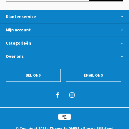
Klantenservice
Mijn account
Categorieën
Over ons
BEL ONS
EMAIL ONS
© Copyright
2026
- Theme By
DMWS
x
Plus+
-
RSS-feed