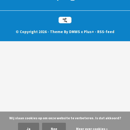
© Copyright
2026
- Theme By
DMWS
x
Plus+
-
RSS-feed
Wij slaan cookies op om onze website te verbeteren. Is dat akkoord?
Ja
Nee
Meer over cookies »