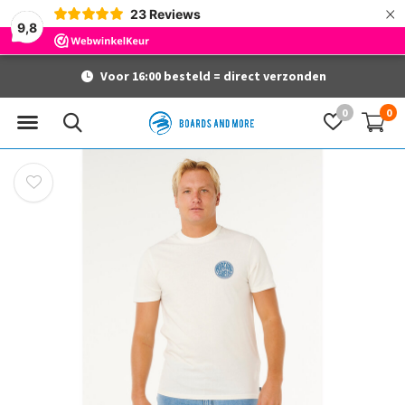
×
23
Reviews
9,8
Voor 16:00 besteld = direct verzonden
0
0