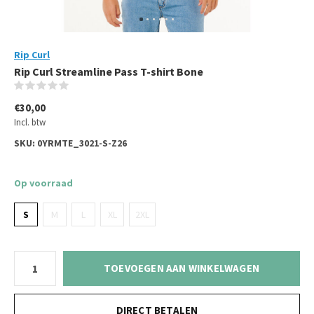
Rip Curl
Rip Curl Streamline Pass T-shirt Bone
(0)
€30,00
Incl. btw
SKU:
0YRMTE_3021-S-Z26
Op voorraad
S
M
L
XL
2XL
TOEVOEGEN AAN WINKELWAGEN
DIRECT BETALEN