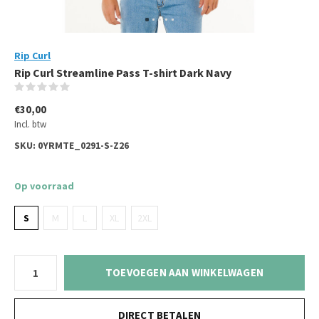
Rip Curl
Rip Curl Streamline Pass T-shirt Dark Navy
(0)
€30,00
Incl. btw
SKU:
0YRMTE_0291-S-Z26
Op voorraad
S
M
L
XL
2XL
TOEVOEGEN AAN WINKELWAGEN
DIRECT BETALEN