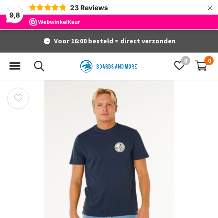
×
23
Reviews
9,8
Voor 16:00 besteld = direct verzonden
0
0