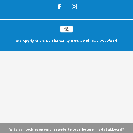
© Copyright
2026
- Theme By
DMWS
x
Plus+
-
RSS-feed
Wij slaan cookies op om onze website te verbeteren. Is dat akkoord?