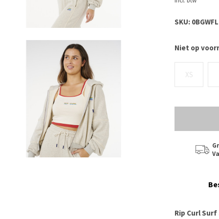
Incl. btw
SKU:
0BGWFL_
Niet op voor
XS
Gr
Va
Be
Rip Curl Surf