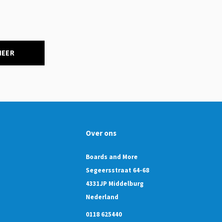
NEER
Over ons
Boards and More
Segeersstraat 64-68
4331JP Middelburg
Nederland
0118 625440