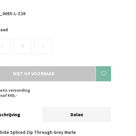
0085-L-Z26
raad
S
M
L
NIET OP VOORRAAD
atis verzending
naf €60,-
schrijving
Delen
 Side Spliced Zip Through Grey Marle