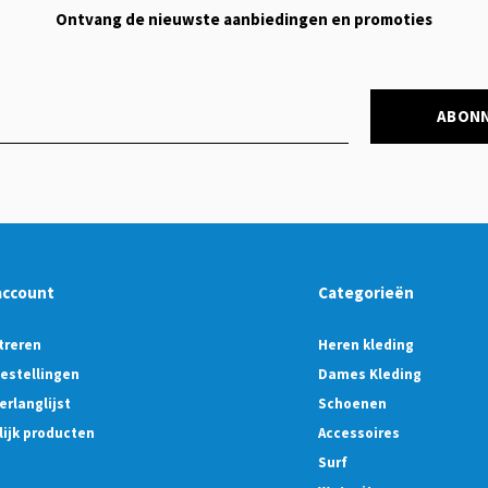
Ontvang de nieuwste aanbiedingen en promoties
ABON
account
Categorieën
treren
Heren kleding
bestellingen
Dames Kleding
erlanglijst
Schoenen
lijk producten
Accessoires
Surf