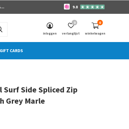
o
9.8
0
0
inloggen
verlanglijst
winkelwagen
GIFT CARDS
l Surf Side Spliced Zip
h Grey Marle
0)