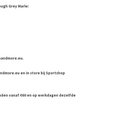
ough Grey Marle:
sandmore.eu
.
dsandmore.eu en in store bij Sportshop
onden vanaf €60 en op werkdagen dezelfde