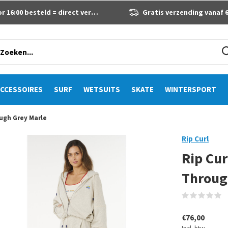
 16:00 besteld = direct verzonden
Gratis verzending vanaf 60 eur
CCESSOIRES
SURF
WETSUITS
SKATE
WINTERSPORT
ough Grey Marle
Rip Curl
Rip Cur
Throug
(
€76,00