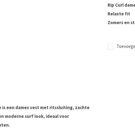
Rip Curl dam
Relaxte fit
Zomers en sti
Toevoegen
e
is een dames vest met ritssluiting, zachte
en moderne surf look, ideaal voor
nten.