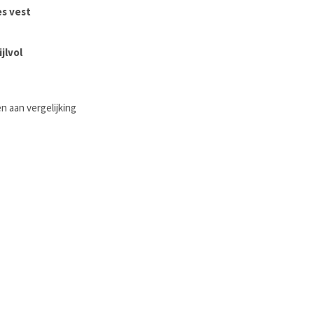
es vest
jlvol
 aan vergelijking