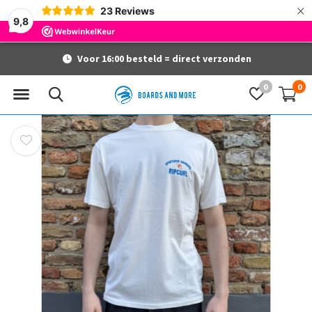
×
23
Reviews
9,8
Voor 16:00 besteld = direct verzonden
0
0