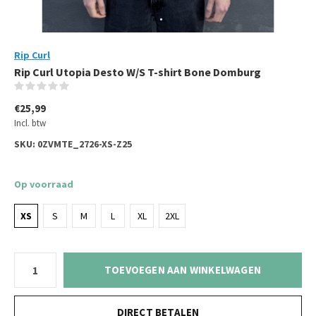
Rip Curl
Rip Curl Utopia Desto W/S T-shirt Bone Domburg
(0)
€25,99
Incl. btw
SKU:
0ZVMTE_2726-XS-Z25
Op voorraad
XS
S
M
L
XL
2XL
TOEVOEGEN AAN WINKELWAGEN
DIRECT BETALEN