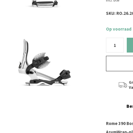
Incl. btw
SKU:
RO.26.2
Op voorraad
Gr
Va
Be
Rome 390 Bo
AsymWrap-pl