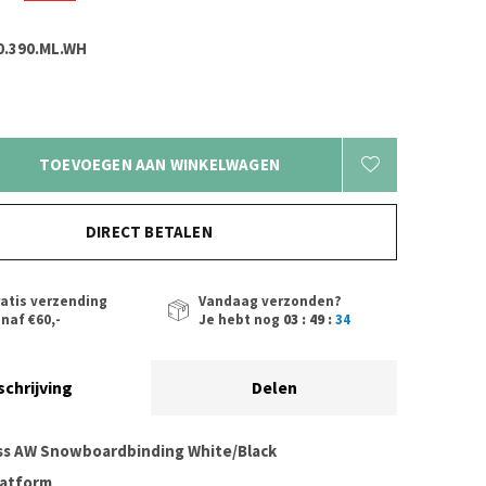
0.390.ML.WH
TOEVOEGEN AAN WINKELWAGEN
DIRECT BETALEN
atis verzending
Vandaag verzonden?
naf €60,-
Je hebt nog
03 : 49 :
34
schrijving
Delen
ss AW Snowboardbinding White/Black
atform