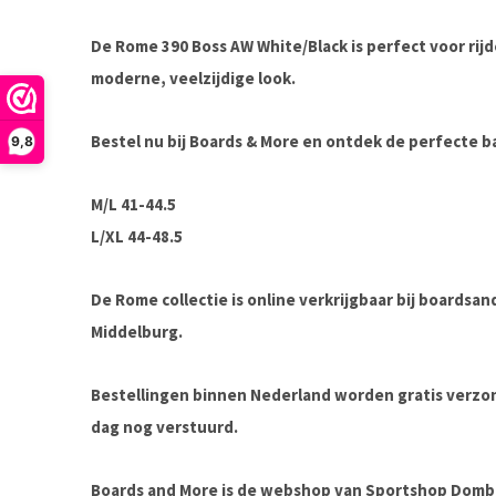
De
Rome 390 Boss AW White/Black
is perfect voor rij
moderne, veelzijdige look.
Bestel nu bij Boards & More
en ontdek de perfecte bal
9,8
M/L 41-44.5
L/XL 44-48.5
De Rome collectie is online verkrijgbaar bij boardsa
Middelburg.
Bestellingen binnen Nederland worden gratis verz
dag nog verstuurd.
Boards and More is de webshop van Sportshop Domb