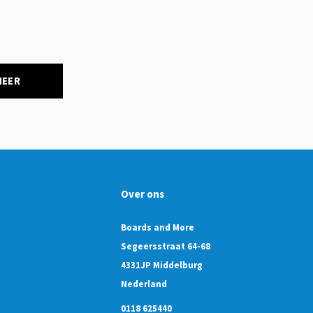
NEER
Over ons
Boards and More
Segeersstraat 64-68
4331JP Middelburg
Nederland
0118 625440