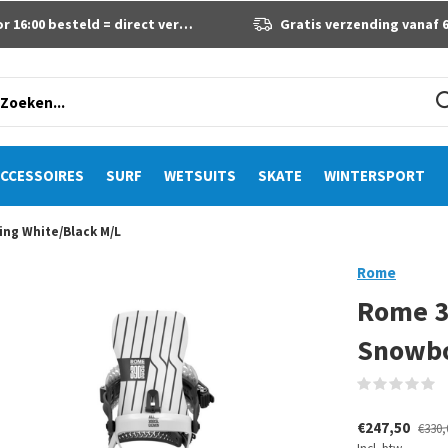
 16:00 besteld = direct verzonden
Gratis verzending vanaf 60 eur
CCESSOIRES
SURF
WETSUITS
SKATE
WINTERSPORT
ng White/Black M/L
Rome
Rome 3
Snowbo
(
€247,50
€330,