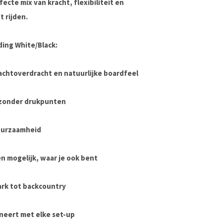
ecte mix van kracht, flexibiliteit en
 rijden.
ing White/Black:
chtoverdracht en natuurlijke boardfeel
 zonder drukpunten
duurzaamheid
n mogelijk, waar je ook bent
ark tot backcountry
ineert met elke set-up