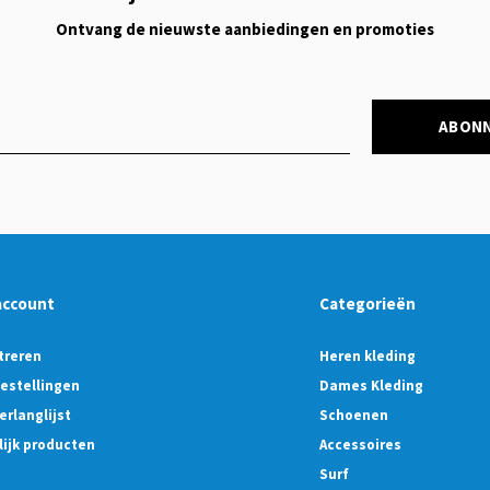
Ontvang de nieuwste aanbiedingen en promoties
ABON
account
Categorieën
treren
Heren kleding
bestellingen
Dames Kleding
erlanglijst
Schoenen
lijk producten
Accessoires
Surf