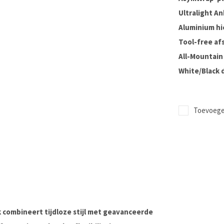
Ultralight An
Aluminium hi
Tool-free afs
All-Mountai
White/Black 
Toevoegen
k
combineert tijdloze stijl met geavanceerde