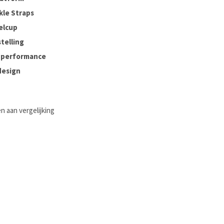
kle Straps
elcup
telling
n performance
design
 aan vergelijking