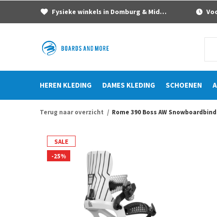
Fysieke winkels in Domburg & Middelburg
Voor
HEREN KLEDING
DAMES KLEDING
SCHOENEN
A
Terug naar overzicht
Rome 390 Boss AW Snowboardbindi
SALE
-25%