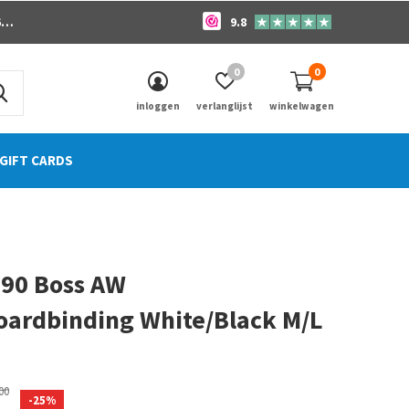
o
9.8
0
0
inloggen
verlanglijst
winkelwagen
GIFT CARDS
90 Boss AW
ardbinding White/Black M/L
0)
00
-25%