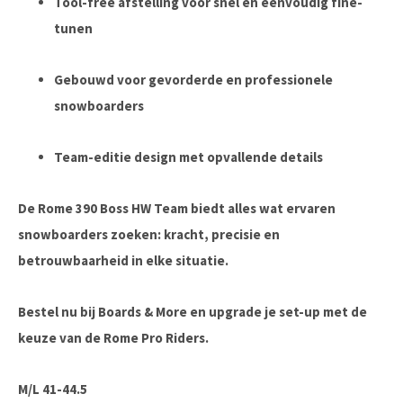
Tool-free afstelling voor snel en eenvoudig fine-
tunen
Gebouwd voor gevorderde en professionele
snowboarders
Team-editie design met opvallende details
De
Rome 390 Boss HW Team
biedt alles wat ervaren
snowboarders zoeken: kracht, precisie en
betrouwbaarheid in elke situatie.
Bestel nu bij Boards & More
en upgrade je set-up met de
keuze van de Rome Pro Riders.
M/L 41-44.5