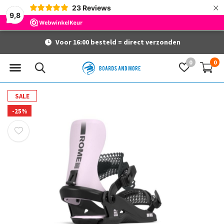
×
23
Reviews
9,8
Voor 16:00 besteld = direct verzonden
0
0
SALE
-25%