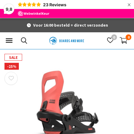
×
23
Reviews
9,8
Voor 16:00 besteld = direct verzonden
0
0
SALE
-25%