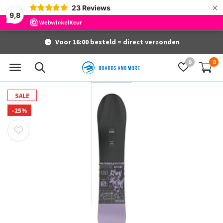
×
23
Reviews
9,8
Voor 16:00 besteld = direct verzonden
0
0
SALE
-25%