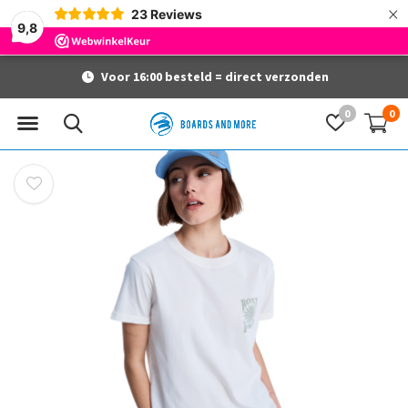
×
23
Reviews
9,8
Voor 16:00 besteld = direct verzonden
0
0