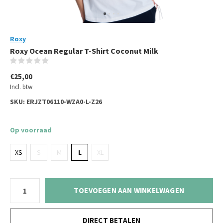
Roxy
Roxy Ocean Regular T-Shirt Coconut Milk
(0)
€25,00
Incl. btw
SKU:
ERJZT06110-WZA0-L-Z26
Op voorraad
XS
S
M
L
XL
TOEVOEGEN AAN WINKELWAGEN
DIRECT BETALEN