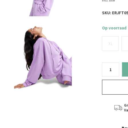
Incl. btw
SKU:
ERJFT05
Op voorraad
XL
Gr
Va