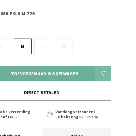
066-PKL0-M-Z26
L
M
S
XS
TOEVOEGEN AAN WINKELWAGEN
DIRECT BETALEN
atis verzending
Vandaag verzonden?
naf €60,-
Je hebt nog
05 : 35 :
36