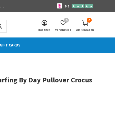
o
9.8
0
0
inloggen
verlanglijst
winkelwagen
GIFT CARDS
rfing By Day Pullover Crocus
0)