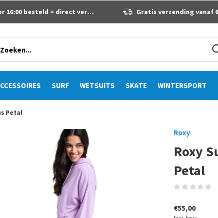
 16:00 besteld = direct verzonden
Gratis verzending vanaf 60 eur
CCESSOIRES
SURF
WETSUITS
SKATE
WINTERSPORT
us Petal
Roxy
Roxy Su
Petal
(
€55,00