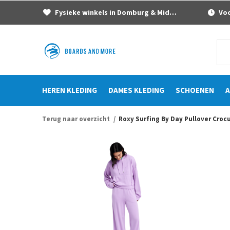
Fysieke winkels in Domburg & Middelburg
Voor
HEREN KLEDING
DAMES KLEDING
SCHOENEN
A
Terug naar overzicht
Roxy Surfing By Day Pullover Croc