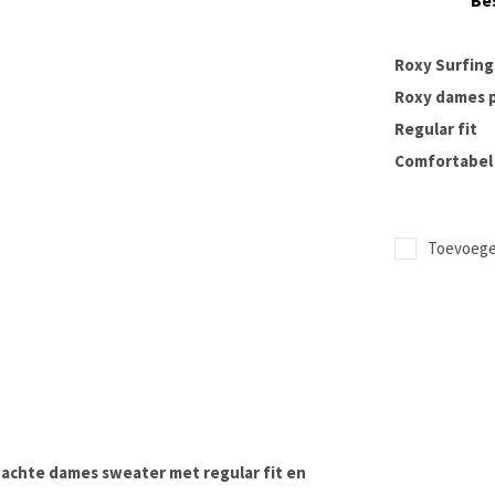
Be
Roxy Surfing
Roxy dames p
Regular fit
Comfortabel 
Toevoegen
zachte dames sweater met
regular fit
en