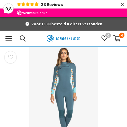
×
23
Reviews
9,8
Voor 16:00 besteld = direct verzonden
0
0