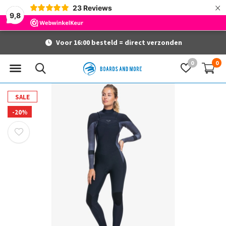
×
23
Reviews
9,8
Voor 16:00 besteld = direct verzonden
0
0
SALE
-20%