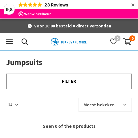
×
23
Reviews
9,8
Voor 16:00 besteld = direct verzonden
0
0
Jumpsuits
FILTER
Seen 0 of the 0 products